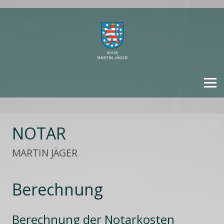
STARTSEITE
NOTAR
NOTAR
MARTIN JÄGER
MITARBEITER
Berechnung
LEISTUNGEN
Berechnung der Notarkosten